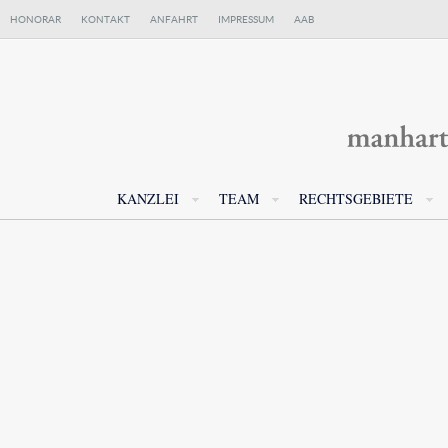
HONORAR
KONTAKT
ANFAHRT
IMPRESSUM
AAB
KANZLEI
TEAM
RECHTSGEBIETE