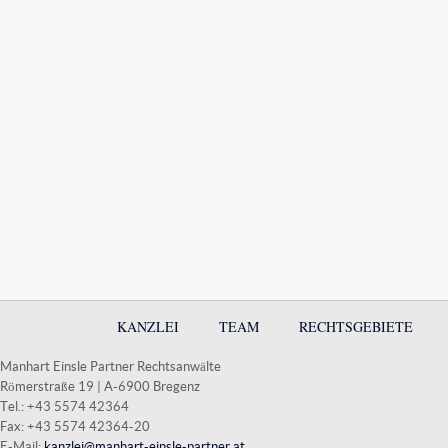
KANZLEI
TEAM
RECHTSGEBIETE
Manhart Einsle Partner Rechtsanwälte
Römerstraße 19 | A-6900 Bregenz
Tel.: +43 5574 42364
Fax: +43 5574 42364-20
E-Mail:
kanzlei@manhart-einsle-partner.at