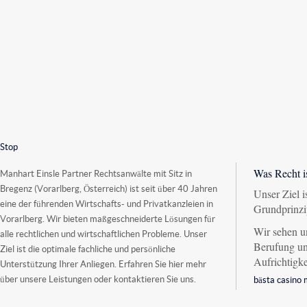
Stop
Was Recht i
Manhart Einsle Partner Rechtsanwälte mit Sitz in
Bregenz (Vorarlberg, Österreich) ist seit über 40 Jahren
Unser Ziel i
eine der führenden Wirtschafts- und Privatkanzleien in
Grundprinzip
Vorarlberg. Wir bieten maßgeschneiderte Lösungen für
Wir sehen un
alle rechtlichen und wirtschaftlichen Probleme. Unser
Berufung un
Ziel ist die optimale fachliche und persönliche
Aufrichtigke
Unterstützung Ihrer Anliegen. Erfahren Sie hier mehr
über unsere Leistungen oder kontaktieren Sie uns.
bästa casino