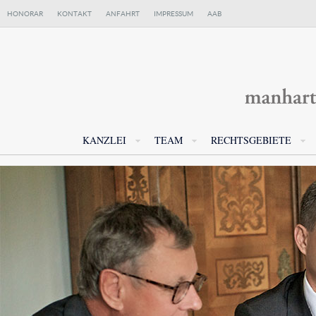
HONORAR
KONTAKT
ANFAHRT
IMPRESSUM
AAB
KANZLEI
TEAM
RECHTSGEBIETE