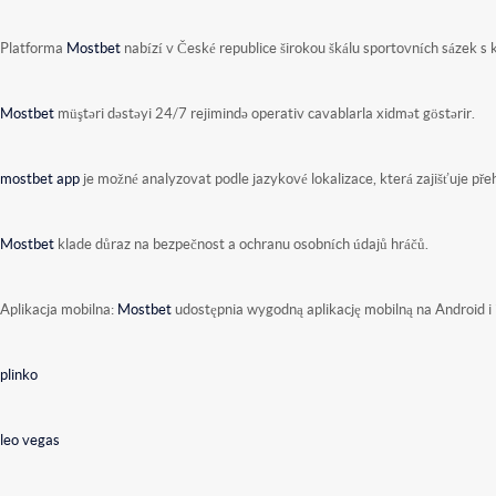
Platforma
Mostbet
nabízí v České republice širokou škálu sportovních sázek 
Mostbet
müştəri dəstəyi 24/7 rejimində operativ cavablarla xidmət göstərir.
mostbet app
je možné analyzovat podle jazykové lokalizace, která zajišťuje pře
Mostbet
klade důraz na bezpečnost a ochranu osobních údajů hráčů.
Aplikacja mobilna:
Mostbet
udostępnia wygodną aplikację mobilną na Android i 
plinko
leo vegas