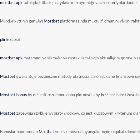
mostbet apk
tətbiqdə istifadəçi qaydalarının aydınlığı vacib kriteriyalardandır.
Mərclər xəttinin genişliyi
Mostbet
platformasında müxtəlif idman növlərini raha
plinko spiel
mostbet apk
mütəmadi yeniləmələr və dəstək ilə tətbiqin aktuallığını qoruyub s
Mostbet
gwarantuje bezpieczne metody płatności, chroniąc dane finansowe u
Mostbet bonus
by měl mít rozumnou dobu platnosti, aby hráči měli dost času ho
Mostbet
zapewnia szybkie wypłaty środków, co jest kluczowym kryterium dla
Bonuslar baxımından
Mostbet
yeni və mövcud oyunçular üçün rəqabətədavamlı t