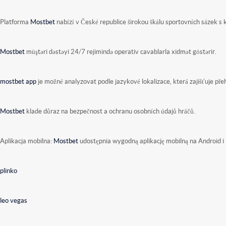
Platforma
Mostbet
nabízí v České republice širokou škálu sportovních sázek 
Mostbet
müştəri dəstəyi 24/7 rejimində operativ cavablarla xidmət göstərir.
mostbet app
je možné analyzovat podle jazykové lokalizace, která zajišťuje pře
Mostbet
klade důraz na bezpečnost a ochranu osobních údajů hráčů.
Aplikacja mobilna:
Mostbet
udostępnia wygodną aplikację mobilną na Android i 
plinko
leo vegas