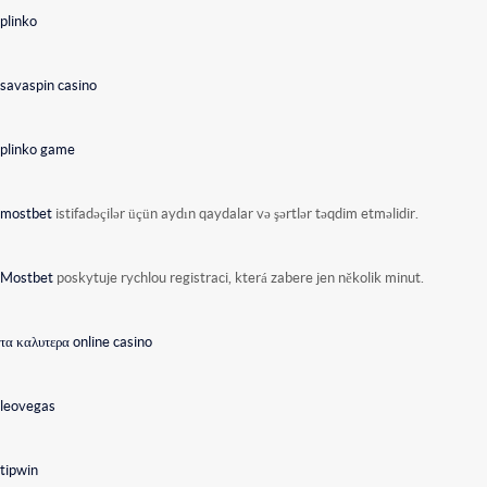
plinko
savaspin casino
plinko game
mostbet
istifadəçilər üçün aydın qaydalar və şərtlər təqdim etməlidir.
Mostbet
poskytuje rychlou registraci, která zabere jen několik minut.
τα καλυτερα online casino
leovegas
tipwin