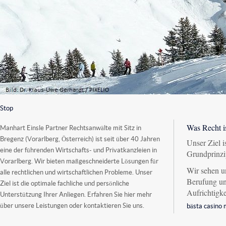
Stop
Was Recht i
Manhart Einsle Partner Rechtsanwälte mit Sitz in
Bregenz (Vorarlberg, Österreich) ist seit über 40 Jahren
Unser Ziel i
eine der führenden Wirtschafts- und Privatkanzleien in
Grundprinzip
Vorarlberg. Wir bieten maßgeschneiderte Lösungen für
Wir sehen un
alle rechtlichen und wirtschaftlichen Probleme. Unser
Berufung un
Ziel ist die optimale fachliche und persönliche
Aufrichtigke
Unterstützung Ihrer Anliegen. Erfahren Sie hier mehr
über unsere Leistungen oder kontaktieren Sie uns.
bästa casino