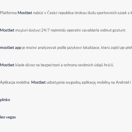
Platforma
Mostbet
nabízí v České republice širokou škálu sportovních sázek 
Mostbet
müştəri dəstəyi 24/7 rejimində operativ cavablarla xidmət göstərir.
mostbet app
je možné analyzovat podle jazykové lokalizace, která zajišťuje pře
Mostbet
klade důraz na bezpečnost a ochranu osobních údajů hráčů.
Aplikacja mobilna:
Mostbet
udostępnia wygodną aplikację mobilną na Android i 
plinko
leo vegas