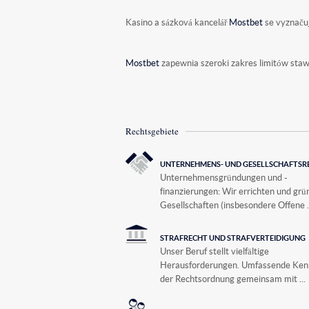
Kasino a sázková kancelář
Mostbet
se vyznačuj
Mostbet
zapewnia szeroki zakres limitów sta
Rechtsgebiete
UNTERNEHMENS- UND GESELLSCHAFTSR
Unternehmensgründungen und -
finanzierungen: Wir errichten und gr
Gesellschaften (insbesondere Offene .
STRAFRECHT UND STRAFVERTEIDIGUNG
Unser Beruf stellt vielfältige
Herausforderungen. Umfassende Ken
der Rechtsordnung gemeinsam mit ...