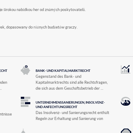
e širokou nabídkou her od známých poskytovatelů.
wek, dopasowany do różnych budżetów graczy.
ECHT
BANK- UND KAPITALMARKTRECHT
Gegenstand des Bank- und
ünden
Kapitalmarktrechts sind alle Rechtsfragen,
..
die sich aus dem Geschäftsbetrieb der ...
UNTERNEHMENSSANIERUNGEN, INSOLVENZ-
UND ANFECHTUNGSRECHT
Das Insolvenz- und Sanierungsrecht enthält
ntnisse
Regeln zur Erhaltung und Sanierung von
Unternehmen. Wir beraten ...