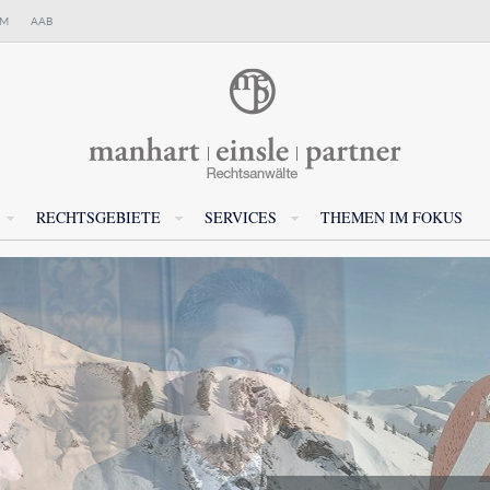
UM
AAB
RECHTSGEBIETE
SERVICES
THEMEN IM FOKUS