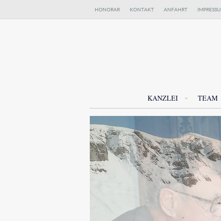
HONORAR
KONTAKT
ANFAHRT
IMPRESS
KANZLEI
TEAM