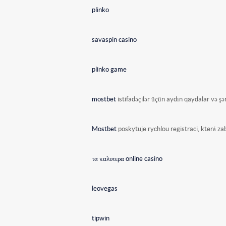
plinko
savaspin casino
plinko game
mostbet
istifadəçilər üçün aydın qaydalar və şər
Mostbet
poskytuje rychlou registraci, která za
τα καλυτερα online casino
leovegas
tipwin