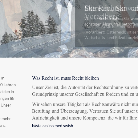
Die Rechtsanwal
Vorarlberg
Manhart Einsle Partner Rechts
(Vorarlberg, Österreich) ist s
Wirtschafts- und Privatkanzlei
Was Recht ist, muss Recht bleiben
 in
 40 Jahren
Unser Ziel ist, die Autorität der Rechtsordnung zu ver
leien in
Grundprinzip unserer Gesellschaft zu fördern und zu u
ngen für
Wir sehen unsere Tätigkeit als Rechtsanwälte nicht nur
. Unser
Berufung und Überzeugung. Vertrauen Sie auf unser 
Aufrichtigkeit und unsere Kompetenz, die wir für Ihre
er mehr
uns.
bästa casino med swish