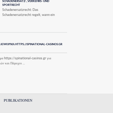
SCHADENERSATZ-, VERKEHRS- UND
SPORTRECHT
Schadenersatzrecht: Das
Schadenersatzrecht regelt, wann ein
Geschädigter gegen einen anderen Anspruch
auf ...
←
ΑΤΦΌΡΜΑ HTTPS://SPINATIONAL-CASINOS.GR
Older
posts
α https://spinational-casinos.gr για
ών και Πάροχοι ...
PUBLIKATIONEN