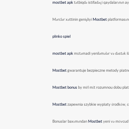
mostbet apk
tətbiqdə istifadəçi qaydalarının ay
Mərclər xəttinin genişliyi
Mostbet
platformasınd
plinko spiel
mostbet apk
mütəmadi yeniləmələr və dəstək ilə
Mostbet
gwarantuje bezpieczne metody płatno
Mostbet bonus
by měl mít rozumnou dobu platno
Mostbet
zapewnia szybkie wypłaty środków, c
Bonuslar baxımından
Mostbet
yeni və mövcud o