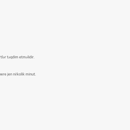
tlər təqdim etməlidir.
bere jen několik minut.