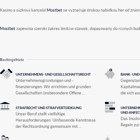
Kasino a sázková kancelář
Mostbet
se vyznačuje širokou nabídkou her od znám
Mostbet
zapewnia szeroki zakres limitów stawek, dopasowany do różnych bud
Rechtsgebiete
UNTERNEHMENS- UND GESELLSCHAFTSRECHT
BANK- UN
Unternehmensgründungen und -
Gegenstan
finanzierungen: Wir errichten und gründen
Kapitalmar
Gesellschaften (insbesondere Offene ...
die sich au
STRAFRECHT UND STRAFVERTEIDIGUNG
UNTERNEHM
UND ANFE
Unser Beruf stellt vielfältige
Das Insolv
Herausforderungen. Umfassende Kenntnisse
Regeln zur
der Rechtsordnung gemeinsam mit ...
Unternehme