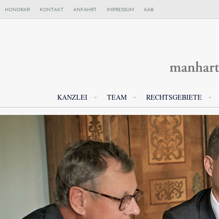
HONORAR
KONTAKT
ANFAHRT
IMPRESSUM
AAB
KANZLEI
TEAM
RECHTSGEBIETE