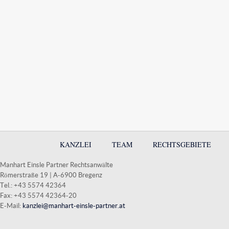
KANZLEI
TEAM
RECHTSGEBIETE
Manhart Einsle Partner Rechtsanwälte
Römerstraße 19 | A-6900 Bregenz
Tel.: +43 5574 42364
Fax: +43 5574 42364-20
E-Mail:
kanzlei@manhart-einsle-partner.at