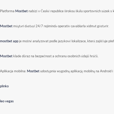
Platforma
Mostbet
nabízí v České republice širokou škálu sportovních sázek 
Mostbet
müştəri dəstəyi 24/7 rejimində operativ cavablarla xidmət göstərir.
mostbet app
je možné analyzovat podle jazykové lokalizace, která zajišťuje pře
Mostbet
klade důraz na bezpečnost a ochranu osobních údajů hráčů.
Aplikacja mobilna:
Mostbet
udostępnia wygodną aplikację mobilną na Android i 
plinko
leo vegas