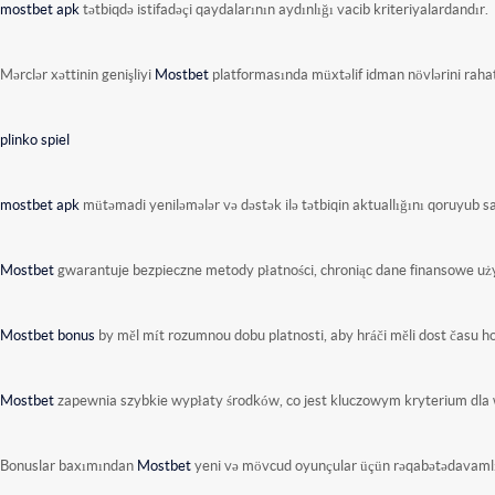
mostbet apk
tətbiqdə istifadəçi qaydalarının aydınlığı vacib kriteriyalardandır.
Mərclər xəttinin genişliyi
Mostbet
platformasında müxtəlif idman növlərini raha
plinko spiel
mostbet apk
mütəmadi yeniləmələr və dəstək ilə tətbiqin aktuallığını qoruyub s
Mostbet
gwarantuje bezpieczne metody płatności, chroniąc dane finansowe u
Mostbet bonus
by měl mít rozumnou dobu platnosti, aby hráči měli dost času ho
Mostbet
zapewnia szybkie wypłaty środków, co jest kluczowym kryterium dla
Bonuslar baxımından
Mostbet
yeni və mövcud oyunçular üçün rəqabətədavamlı t