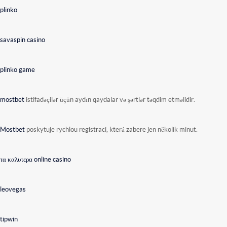
plinko
savaspin casino
plinko game
mostbet
istifadəçilər üçün aydın qaydalar və şərtlər təqdim etməlidir.
Mostbet
poskytuje rychlou registraci, která zabere jen několik minut.
τα καλυτερα online casino
leovegas
tipwin