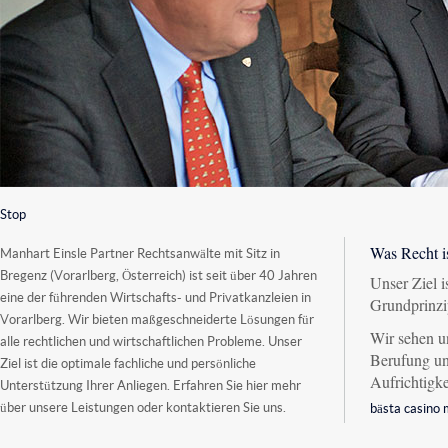
Stop
Was Recht i
Manhart Einsle Partner Rechtsanwälte mit Sitz in
Bregenz (Vorarlberg, Österreich) ist seit über 40 Jahren
Unser Ziel i
eine der führenden Wirtschafts- und Privatkanzleien in
Grundprinzip
Vorarlberg. Wir bieten maßgeschneiderte Lösungen für
Wir sehen un
alle rechtlichen und wirtschaftlichen Probleme. Unser
Berufung un
Ziel ist die optimale fachliche und persönliche
Aufrichtigke
Unterstützung Ihrer Anliegen. Erfahren Sie hier mehr
über unsere Leistungen oder kontaktieren Sie uns.
bästa casino