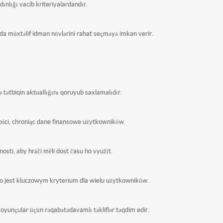
dınlığı vacib kriteriyalardandır.
a müxtəlif idman növlərini rahat seçməyə imkan verir.
 tətbiqin aktuallığını qoruyub saxlamalıdır.
ści, chroniąc dane finansowe użytkowników.
sti, aby hráči měli dost času ho využít.
o jest kluczowym kryterium dla wielu użytkowników.
yunçular üçün rəqabətədavamlı təkliflər təqdim edir.