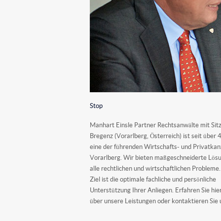
Stop
Manhart Einsle Partner Rechtsanwälte mit Sitz
Bregenz (Vorarlberg, Österreich) ist seit über
eine der führenden Wirtschafts- und Privatkanz
Vorarlberg. Wir bieten maßgeschneiderte Lösu
alle rechtlichen und wirtschaftlichen Probleme
Ziel ist die optimale fachliche und persönliche
Unterstützung Ihrer Anliegen. Erfahren Sie hi
über unsere Leistungen oder kontaktieren Sie 