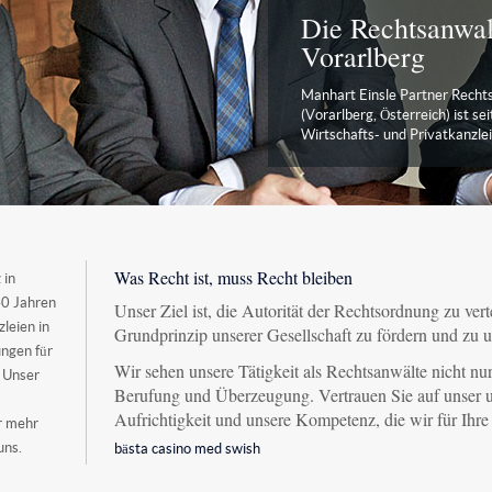
Die Rechtsanwal
Vorarlberg
Manhart Einsle Partner Rechts
(Vorarlberg, Österreich) ist s
Wirtschafts- und Privatkanzlei
Was Recht ist, muss Recht bleiben
 in
 40 Jahren
Unser Ziel ist, die Autorität der Rechtsordnung zu ver
leien in
Grundprinzip unserer Gesellschaft zu fördern und zu u
ngen für
Wir sehen unsere Tätigkeit als Rechtsanwälte nicht nur
. Unser
Berufung und Überzeugung. Vertrauen Sie auf unser 
Aufrichtigkeit und unsere Kompetenz, die wir für Ihre
er mehr
uns.
bästa casino med swish