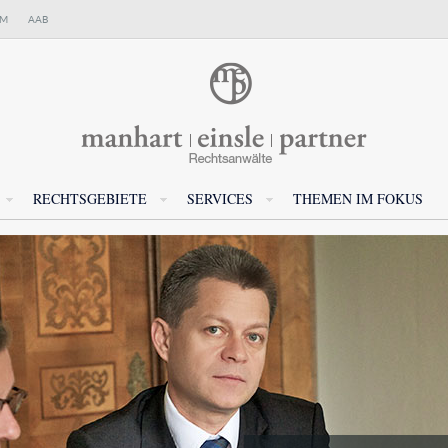
UM
AAB
RECHTSGEBIETE
SERVICES
THEMEN IM FOKUS