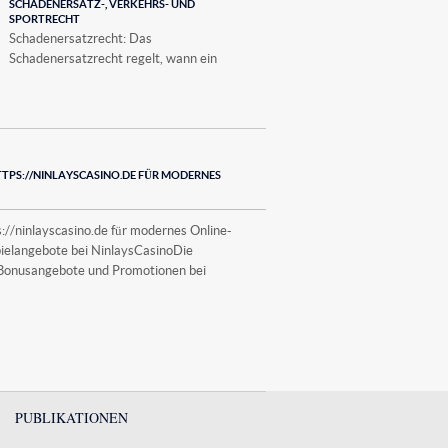
SCHADENERSATZ-, VERKEHRS- UND
SPORTRECHT
Schadenersatzrecht: Das
Schadenersatzrecht regelt, wann ein
Geschädigter gegen einen anderen Anspruch
auf ...
←
PS://NINLAYSCASINO.DE FÜR MODERNES
Older
posts
//ninlayscasino.de für modernes Online-
pielangebote bei NinlaysCasinoDie
Bonusangebote und Promotionen bei
PUBLIKATIONEN