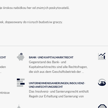
e širokou nabídkou her od známých poskytovatelů.
wek, dopasowany do różnych budżetów graczy.
ECHT
BANK- UND KAPITALMARKTRECHT
Gegenstand des Bank- und
ünden
Kapitalmarktrechts sind alle Rechtsfragen,
..
die sich aus dem Geschäftsbetrieb der ...
UNTERNEHMENSSANIERUNGEN, INSOLVENZ-
UND ANFECHTUNGSRECHT
Das Insolvenz- und Sanierungsrecht enthält
ntnisse
Regeln zur Erhaltung und Sanierung von
Unternehmen. Wir beraten ...