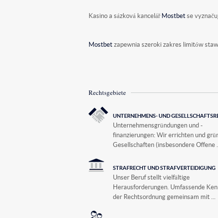
Kasino a sázková kancelář
Mostbet
se vyznačuj
Mostbet
zapewnia szeroki zakres limitów sta
Rechtsgebiete
UNTERNEHMENS- UND GESELLSCHAFTSR
Unternehmensgründungen und -
finanzierungen: Wir errichten und gr
Gesellschaften (insbesondere Offene .
STRAFRECHT UND STRAFVERTEIDIGUNG
Unser Beruf stellt vielfältige
Herausforderungen. Umfassende Ken
der Rechtsordnung gemeinsam mit ...