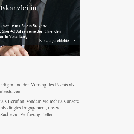
tskanzlei in
anwälte mit Sitz in Bregenz
eit über 40 Jahren eine der führenden
en in Vorarlberg.
Kanzleigeschichte
teidigen und den Vorrang des Rechts als
nterstützen.
 als Beruf an, sondern vielmehr als unsere
unbedingtes Engagement, unsere
 Sache zur Verfügung stellen.