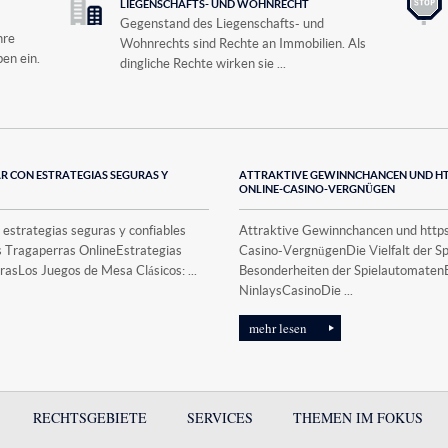
LIEGENSCHAFTS- UND WOHNRECHT
Gegenstand des Liegenschafts- und
hre
Wohnrechts sind Rechte an Immobilien. Als
ben ein.
dingliche Rechte wirken sie ...
R CON ESTRATEGIAS SEGURAS Y
ATTRAKTIVE GEWINNCHANCEN UND HTT
ONLINE-CASINO-VERGNÜGEN
 estrategias seguras y confiables
Attraktive Gewinnchancen und https:
 Tragaperras OnlineEstrategias
Casino-VergnügenDie Vielfalt der S
asLos Juegos de Mesa Clásicos: ...
Besonderheiten der Spielautomaten
NinlaysCasinoDie ...
mehr lesen
RECHTSGEBIETE
SERVICES
THEMEN IM FOKUS