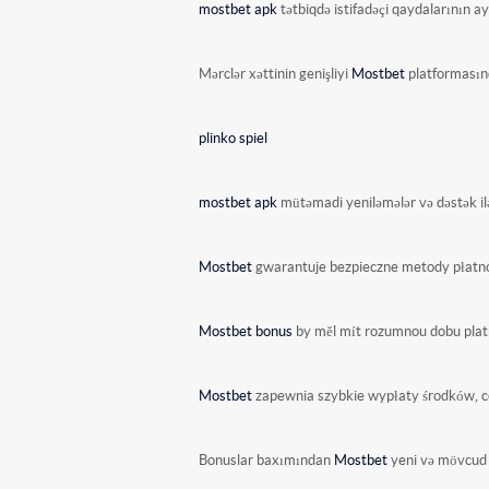
mostbet apk
tətbiqdə istifadəçi qaydalarının ay
Mərclər xəttinin genişliyi
Mostbet
platformasınd
plinko spiel
mostbet apk
mütəmadi yeniləmələr və dəstək ilə
Mostbet
gwarantuje bezpieczne metody płatno
Mostbet bonus
by měl mít rozumnou dobu platno
Mostbet
zapewnia szybkie wypłaty środków, c
Bonuslar baxımından
Mostbet
yeni və mövcud o