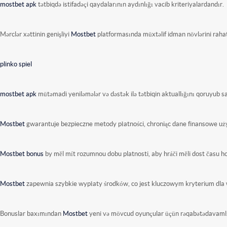
mostbet apk
tətbiqdə istifadəçi qaydalarının aydınlığı vacib kriteriyalardandır.
Mərclər xəttinin genişliyi
Mostbet
platformasında müxtəlif idman növlərini raha
plinko spiel
mostbet apk
mütəmadi yeniləmələr və dəstək ilə tətbiqin aktuallığını qoruyub s
Mostbet
gwarantuje bezpieczne metody płatności, chroniąc dane finansowe u
Mostbet bonus
by měl mít rozumnou dobu platnosti, aby hráči měli dost času ho
Mostbet
zapewnia szybkie wypłaty środków, co jest kluczowym kryterium dla
Bonuslar baxımından
Mostbet
yeni və mövcud oyunçular üçün rəqabətədavamlı t