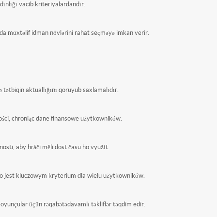
dınlığı vacib kriteriyalardandır.
a müxtəlif idman növlərini rahat seçməyə imkan verir.
 tətbiqin aktuallığını qoruyub saxlamalıdır.
ści, chroniąc dane finansowe użytkowników.
sti, aby hráči měli dost času ho využít.
o jest kluczowym kryterium dla wielu użytkowników.
yunçular üçün rəqabətədavamlı təkliflər təqdim edir.