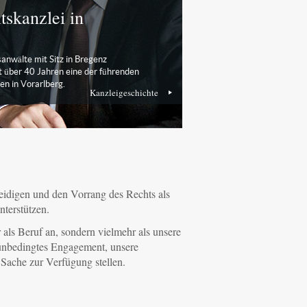
tskanzlei in
anwälte mit Sitz in Bregenz
eit über 40 Jahren eine der führenden
en in Vorarlberg.
Kanzleigeschichte
teidigen und den Vorrang des Rechts als
nterstützen.
 als Beruf an, sondern vielmehr als unsere
unbedingtes Engagement, unsere
 Sache zur Verfügung stellen.