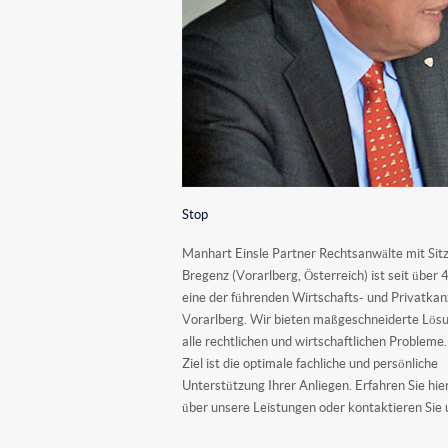
Stop
Manhart Einsle Partner Rechtsanwälte mit Sitz
Bregenz (Vorarlberg, Österreich) ist seit über
eine der führenden Wirtschafts- und Privatkanz
Vorarlberg. Wir bieten maßgeschneiderte Lösu
alle rechtlichen und wirtschaftlichen Probleme
Ziel ist die optimale fachliche und persönliche
Unterstützung Ihrer Anliegen. Erfahren Sie hi
über unsere Leistungen oder kontaktieren Sie 