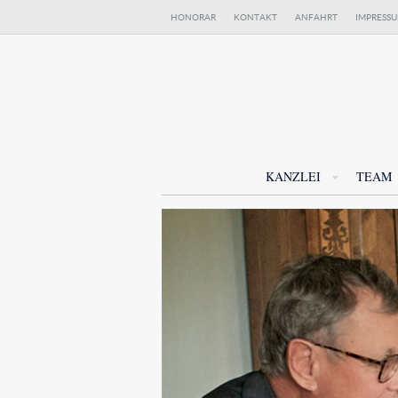
HONORAR
KONTAKT
ANFAHRT
IMPRESS
KANZLEI
TEAM