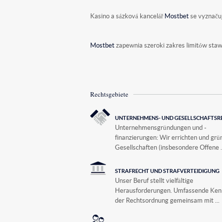
Kasino a sázková kancelář
Mostbet
se vyznačuj
Mostbet
zapewnia szeroki zakres limitów sta
Rechtsgebiete
UNTERNEHMENS- UND GESELLSCHAFTSR
Unternehmensgründungen und -
finanzierungen: Wir errichten und gr
Gesellschaften (insbesondere Offene .
STRAFRECHT UND STRAFVERTEIDIGUNG
Unser Beruf stellt vielfältige
Herausforderungen. Umfassende Ken
der Rechtsordnung gemeinsam mit ...